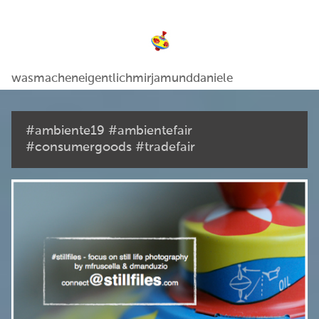
wasmacheneigentlichmirjamunddaniele
#ambiente19 #ambientefair
#consumergoods #tradefair