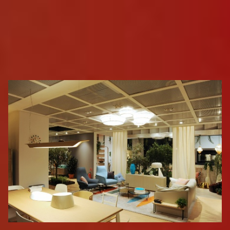
wasmacheneigentlichmirjamunddaniele