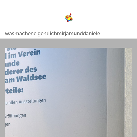
wasmacheneigentlichmirjamunddaniele